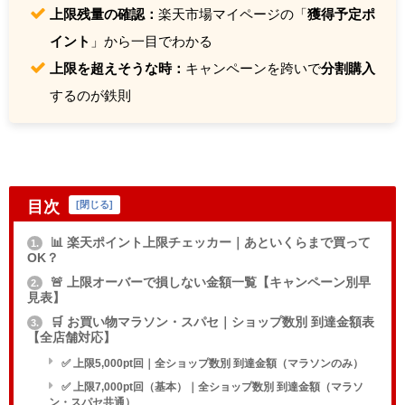
上限残量の確認：
楽天市場マイページの「
獲得予定ポ
イント
」から一目でわかる
上限を超えそうな時：
キャンペーンを跨いで
分割購入
するのが鉄則
目次
[
閉じる
]
📊 楽天ポイント上限チェッカー｜あといくらまで買って
1.
OK？
🚨 上限オーバーで損しない金額一覧【キャンペーン別早
2.
見表】
🛒 お買い物マラソン・スパセ｜ショップ数別 到達金額表
3.
【全店舗対応】
✅ 上限5,000pt回｜全ショップ数別 到達金額（マラソンのみ）
✅ 上限7,000pt回（基本）｜全ショップ数別 到達金額（マラソ
ン・スパセ共通）