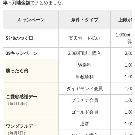
率・到達金額
でまとめました。
キャンペーン
条件・タイプ
上限ポ
1,000p
5と0のつく日
楽天カード払い
算
39キャンペーン
3,980円以上購入
3,00
W勝利
1,00
勝ったら倍
単独勝利
1,00
ダイヤモンド会員
1,00
ご愛顧感謝デー
プラチナ会員
1,00
（毎月18日）
ゴールド会員
1,00
通常
1,00
ワンダフルデー
（毎月1日）