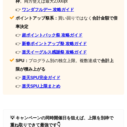
枠
。両方使えば最大2,000pt
👉
ワンダフルデー 攻略ガイド
ポイントアップ祭系：
買い回りではなく
合計金額で倍
率決定
👉
超ポイントバック祭 攻略ガイド
👉
新春ポイントアップ祭 攻略ガイド
👉
楽天イーグルス感謝祭 攻略ガイド
SPU：
プログラム別の独立上限。複数達成で
合計上
限が積み上がる
👉
楽天SPU完全ガイド
👉
楽天SPU上限まとめ
💡 キャンペーンの同時開催日を狙えば、上限を別枠で
重ね取りできて最強です👇