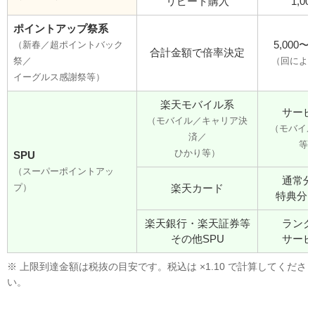
リピート購入
1,00
ポイントアップ祭系
5,000〜7
（新春／超ポイントバック
合計金額で倍率決定
祭／
（回によ
イーグルス感謝祭等）
楽天モバイル系
サービ
（モバイル／キャリア決
（モバイル4,
済／
等
ひかり等）
SPU
（スーパーポイントアッ
通常分
プ）
楽天カード
特典分1,0
楽天銀行・楽天証券等
ランク
その他SPU
サービ
※ 上限到達金額は税抜の目安です。税込は ×1.10 で計算してくださ
い。