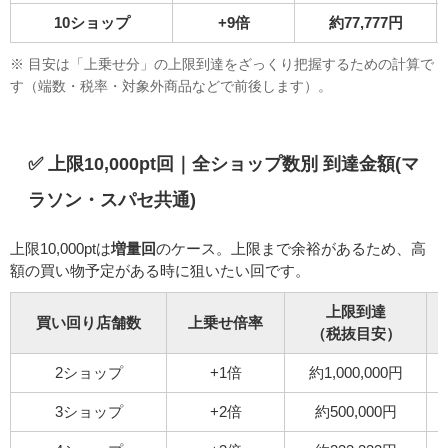
10ショップ
+9倍
約77,777円
※ 目安は「上乗せ分」の上限到達をざっくり把握するための計算で
す（端数・税率・対象外商品などで前後します）。
✅ 上限10,000pt回｜全ショップ数別 到達金額(マ
ラソン・スパセ共通)
上限10,000ptは
増量回
のケース。上限まで余裕があるため、高
額の買い物予定がある時に狙いたい回です。
上限到達
買い回り店舗数
上乗せ倍率
（税抜目安）
2ショップ
+1倍
約1,000,000円
3ショップ
+2倍
約500,000円