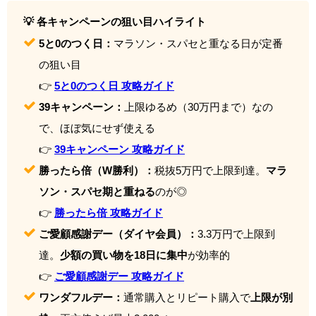
💡 各キャンペーンの狙い目ハイライト
5と0のつく日：
マラソン・スパセと重なる日が定番
の狙い目
👉
5と0のつく日 攻略ガイド
39キャンペーン：
上限ゆるめ（30万円まで）なの
で、ほぼ気にせず使える
👉
39キャンペーン 攻略ガイド
勝ったら倍（W勝利）：
税抜5万円で上限到達。
マラ
ソン・スパセ期と重ねる
のが◎
👉
勝ったら倍 攻略ガイド
ご愛顧感謝デー（ダイヤ会員）：
3.3万円で上限到
達。
少額の買い物を18日に集中
が効率的
👉
ご愛顧感謝デー 攻略ガイド
ワンダフルデー：
通常購入とリピート購入で
上限が別