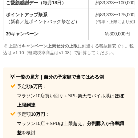
ご愛顧感謝デー（毎月18日）
約33,333〜100,000
ポイントアップ祭系
約83,333〜175,000
（新春／超ポイントバック祭など）
（倍率・上限により変動
39キャンペーン
約300,000円
※ 上記は
キャンペーン上乗せ分の上限
に到達する税抜目安です。税
込は ×1.10（軽減税率商品は×1.08）で計算してください。
💡 一覧の見方｜自分の予定額で当てはめる例
予定額
5万円
：
マラソン10店買い回り＋SPU楽天モバイル系は
ほぼ
上限到達
予定額
10万円
：
マラソン10店＋SPUは上限超え。
分割購入か倍率調
整
を検討