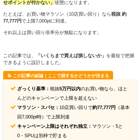
せポイントが付かない」
状態になります。
たとえば、お買い物マラソン（10店買い回り）なら
税抜 約
77,777円
で上限7,000ptに到達。
それ以上は買い回り倍率分が無駄になります。
この記事では、
「いくらまで買えば損しないか」
を最短で把握
できるように設計しました。
📝 この記事の結論｜ここで損するかどうかが決まる
ざっくり基準：
税抜
5万円以内
のお買い物なら、ほと
んどのキャンペーンで上限を超えない
マラソン・スパセ：
10店買い回りで
約77,777円
（基本
回7,000pt時）で上限到達
キャンペーン上限はそれぞれ独立：
マラソン・5と
0・SPUは別枠で貯まる