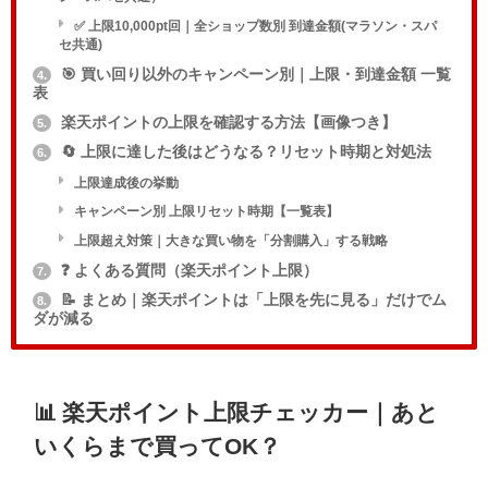
✅ 上限10,000pt回｜全ショップ数別 到達金額(マラソン・スパ
セ共通)
🎯 買い回り以外のキャンペーン別｜上限・到達金額 一覧
4.
表
楽天ポイントの上限を確認する方法【画像つき】
5.
🔄 上限に達した後はどうなる？リセット時期と対処法
6.
上限達成後の挙動
キャンペーン別 上限リセット時期【一覧表】
上限超え対策｜大きな買い物を「分割購入」する戦略
❓ よくある質問（楽天ポイント上限）
7.
📝 まとめ｜楽天ポイントは「上限を先に見る」だけでム
8.
ダが減る
📊 楽天ポイント上限チェッカー｜あと
いくらまで買ってOK？