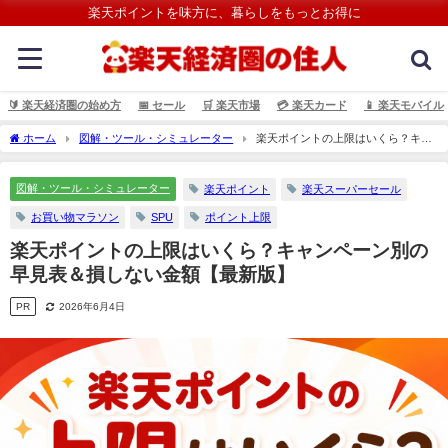
楽天ポイントを味方に、暮らしをもっとお得に
🔰 楽天経済圏の始め方
📅 セール
🛒 楽天市場
💳️ 楽天カード
📱 楽天モバイル
ホーム
図解・ツール・シミュレーター
楽天ポイントの上限はいくら？キャ
ンペーン別の早見表＆損しない金額【最新版】
図解・ツール・シミュレーター
楽天ポイント
楽天スーパーセール
お買い物マラソン
SPU
ポイント上限
楽天ポイントの上限はいくら？キャンペーン別の
早見表＆損しない金額【最新版】
PR
2026年6月4日