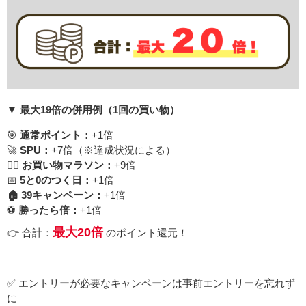
▼ 最大19倍の併用例（1回の買い物）
🎯
通常ポイント：
+1倍
🚀
SPU：
+7倍（※達成状況による）
🏃‍♀️
お買い物マラソン：
+9倍
📅
5と0のつく日：
+1倍
🏠️ 39キャンペーン：
+1倍
⚽
勝ったら倍：
+1倍
最大20倍
👉 合計：
のポイント還元！
✅ エントリーが必要なキャンペーンは事前エントリーを忘れず
に