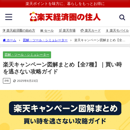
楽天ポイントを味方に、暮らしをもっとお得に
🔰 楽天経済圏の始め方
📅 セール
🛒 楽天市場
💳️ 楽天カード
📱 楽天モバイル
ホーム
図解・ツール・シミュレーター
楽天キャンペーン図解まとめ【全7
種】｜買い時を逃さない攻略ガイド
図解・ツール・シミュレーター
楽天キャンペーン図解まとめ【全7種】｜買い時
を逃さない攻略ガイド
PR
2025年6月23日