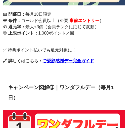
📅
開催日：
毎月18日限定
👑
条件：
ゴールド会員以上（※要
事前エントリー
）
🎁
還元率：
最大+3倍（会員ランクに応じて変動）
🎯
上限ポイント：
1,000ポイント／回
✅ 特典ポイント払いでも還元対象に！
🔗 詳しくはこちら：
ご愛顧感謝デー完全ガイド
キャンペーン図解③｜ワンダフルデー（毎月1
日）