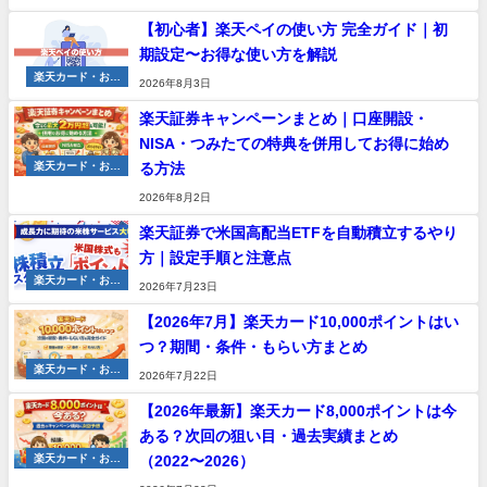
の管理
【初心者】楽天ペイの使い方 完全ガイド｜初
期設定〜お得な使い方を解説
楽天カード・お金
2026年8月3日
の管理
楽天証券キャンペーンまとめ｜口座開設・
NISA・つみたての特典を併用してお得に始め
る方法
楽天カード・お金
の管理
2026年8月2日
楽天証券で米国高配当ETFを自動積立するやり
方｜設定手順と注意点
楽天カード・お金
2026年7月23日
の管理
【2026年7月】楽天カード10,000ポイントはい
つ？期間・条件・もらい方まとめ
楽天カード・お金
2026年7月22日
の管理
【2026年最新】楽天カード8,000ポイントは今
ある？次回の狙い目・過去実績まとめ
（2022〜2026）
楽天カード・お金
の管理