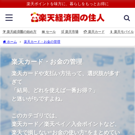
楽天ポイントを味方に、暮らしをもっとお得に
🔰 楽天経済圏の始め方
📅 セール
🛒 楽天市場
💳️ 楽天カード
📱 楽天モバイル
ホーム
楽天カード・お金の管理
楽天カード・お金の管理
楽天カードや支払い方法って、選択肢が多す
ぎて
「結局、どれを使えば一番お得？」
と迷いがちですよね。
このカテゴリでは、
楽天カード／楽天ペイ／入会ポイントなど、
楽天で損しない“お金の使い方”をまとめてい